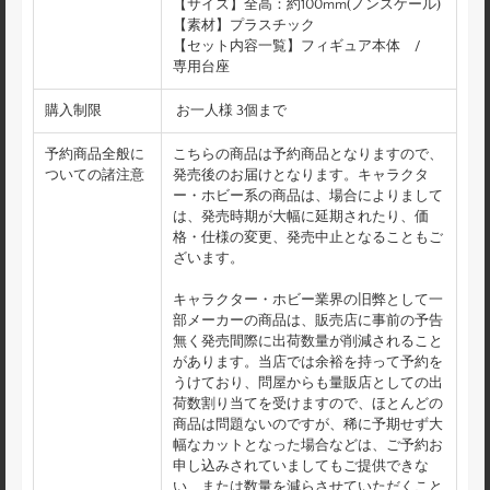
【サイズ】全高：約100mm(ノンスケール)
【素材】プラスチック
【セット内容一覧】フィギュア本体 /
専用台座
購入制限
お一人様 3個まで
予約商品全般に
こちらの商品は予約商品となりますので、
ついての諸注意
発売後のお届けとなります。キャラクタ
ー・ホビー系の商品は、場合によりまして
は、発売時期が大幅に延期されたり、価
格・仕様の変更、発売中止となることもご
ざいます。
キャラクター・ホビー業界の旧弊として一
部メーカーの商品は、販売店に事前の予告
無く発売間際に出荷数量が削減されること
があります。当店では余裕を持って予約を
うけており、問屋からも量販店としての出
荷数割り当てを受けますので、ほとんどの
商品は問題ないのですが、稀に予期せず大
幅なカットとなった場合などは、ご予約お
申し込みされていましてもご提供できな
い、または数量を減らさせていただくこと