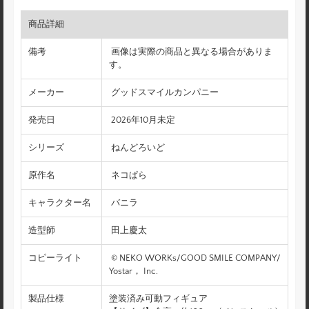
商品詳細
備考
画像は実際の商品と異なる場合がありま
す。
メーカー
グッドスマイルカンパニー
発売日
2026年10月未定
シリーズ
ねんどろいど
原作名
ネコぱら
キャラクター名
バニラ
造型師
田上慶太
コピーライト
© NEKO WORKs/GOOD SMILE COMPANY/
Yostar， Inc.
製品仕様
塗装済み可動フィギュア