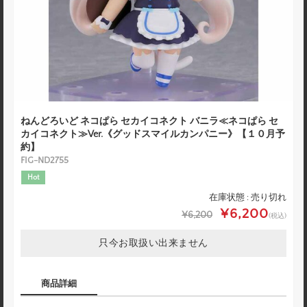
ねんどろいど ネコぱら セカイコネクト バニラ≪ネコぱら セ
カイコネクト≫Ver.《グッドスマイルカンパニー》【１０月予
約】
FIG-ND2755
Hot
在庫状態 : 売り切れ
¥6,200
¥6,200
(税込)
只今お取扱い出来ません
商品詳細