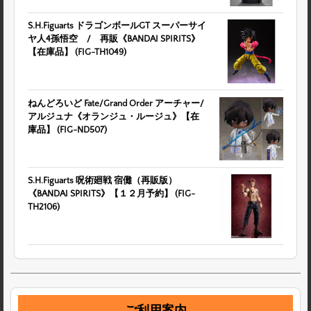
S.H.Figuarts ドラゴンボールGT スーパーサイ
ヤ人4孫悟空 / 再販《BANDAI SPIRITS》
【在庫品】 (FIG-TH1049)
ねんどろいど Fate/Grand Order アーチャー/
アルジュナ《オランジュ・ルージュ》【在
庫品】 (FIG-ND507)
S.H.Figuarts 呪術廻戦 宿儺（再販版）
《BANDAI SPIRITS》【１２月予約】 (FIG-
TH2106)
ご利用案内