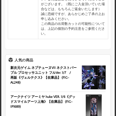
がございます。（既にご入金頂いていた場
合などは、もちろんご返金いたします）
誠に恐縮ですが、あらかじめご了承の上お
申し込みください。
この商品の出荷数カットの可能性について
は、上記の個別の予約注意をご参照くださ
い。
人気の商品
新次元ゲイム ネプテューヌVII ネクストパー
プル プロセッサユニット フルVer. 1/7 /
再販《ヴェルテクス》【在庫品】 (FIG-
AL248)
アークナイツ アーミヤ huke VER. 1/6《グッ
ドスマイルアーツ上海》【在庫品】 (FIG-
IP1689)