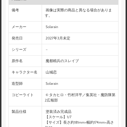
備考
画像は実際の商品と異なる場合がありま
す。
メーカー
Solarain
発売日
2027年3月未定
シリーズ
–
原作名
魔都精兵のスレイブ
キャラクター名
山城恋
造型師
Solarain
コピーライト
© タカヒロ・竹村洋平／集英社・魔防隊第
2広報部
製品仕様
塗装済み完成品
【スケール】1/7
【サイズ】長さ約181mm×幅約174mm×高さ