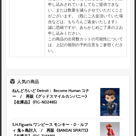
申し込みされていましてもご提供できな
い、または数量を減らさせていただくこと
がございます。（既にご入金頂いていた場
合などは、もちろんご返金いたします）
誠に恐縮ですが、あらかじめご了承の上お
申し込みください。
この商品の出荷数カットの可能性について
は、上記の個別の予約注意をご参照くださ
い。
人気の商品
ねんどろいど Detroit： Become Human コナ
ー / 再販《グッドスマイルカンパニー》
【在庫品】 (FIG-ND2485)
S.H.Figuarts ワンピース モンキー・D・ルフ
ィ 鬼ヶ島討入 / 再販《BANDAI SPIRITS》