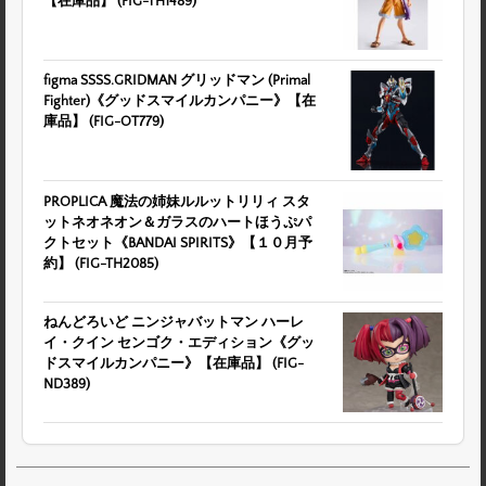
【在庫品】 (FIG-TH1489)
figma SSSS.GRIDMAN グリッドマン (Primal
Fighter)《グッドスマイルカンパニー》【在
庫品】 (FIG-OT779)
PROPLICA 魔法の姉妹ルルットリリィ スタ
ットネオネオン＆ガラスのハートほうぷパ
クトセット《BANDAI SPIRITS》【１０月予
約】 (FIG-TH2085)
ねんどろいど ニンジャバットマン ハーレ
イ・クイン センゴク・エディション《グッ
ドスマイルカンパニー》【在庫品】 (FIG-
ND389)