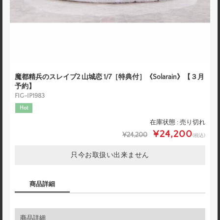
魔都精兵のスレイブ2 山城恋 1/7［特典付］《Solarain》【３月
予約】
FIG-IP1983
Hot
在庫状態 : 売り切れ
¥24,200
¥24,200
(税込)
只今お取扱い出来ません
商品詳細
商品詳細