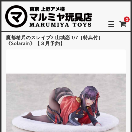
0
魔都精兵のスレイブ2 山城恋 1/7［特典付］
《Solarain》【３月予約】