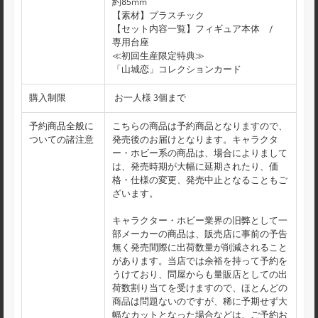
約85mm
【素材】プラスチック
【セット内容一覧】フィギュア本体 /
専用台座
≪初回生産限定特典≫
「山城恋」コレクションカード
購入制限
お一人様 3個まで
予約商品全般に
こちらの商品は予約商品となりますので、
ついての諸注意
発売後のお届けとなります。キャラクタ
ー・ホビー系の商品は、場合によりまして
は、発売時期が大幅に延期されたり、価
格・仕様の変更、発売中止となることもご
ざいます。
キャラクター・ホビー業界の旧弊として一
部メーカーの商品は、販売店に事前の予告
無く発売間際に出荷数量が削減されること
があります。当店では余裕を持って予約を
うけており、問屋からも量販店としての出
荷数割り当てを受けますので、ほとんどの
商品は問題ないのですが、稀に予期せず大
幅なカットとなった場合などは、ご予約お