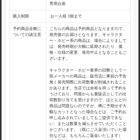
専用台座
購入制限
お一人様 3個まで
予約商品全般に
こちらの商品は予約商品となりますので、
ついての諸注意
発売後のお届けとなります。キャラクタ
ー・ホビー系の商品は、場合によりまして
は、発売時期が大幅に延期されたり、価
格・仕様の変更、発売中止となることもご
ざいます。
キャラクター・ホビー業界の旧弊として一
部メーカーの商品は、販売店に事前の予告
無く発売間際に出荷数量が削減されること
があります。当店では余裕を持って予約を
うけており、問屋からも量販店としての出
荷数割り当てを受けますので、ほとんどの
商品は問題ないのですが、稀に予期せず大
幅なカットとなった場合などは、ご予約お
申し込みされていましてもご提供できな
い、または数量を減らさせていただくこと
がございます。（既にご入金頂いていた場
合などは、もちろんご返金いたします）