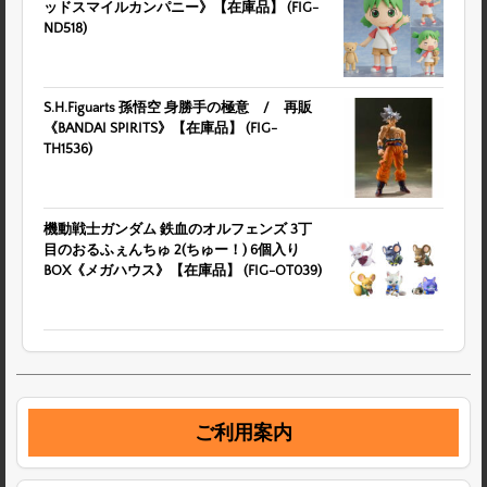
ッドスマイルカンパニー》【在庫品】 (FIG-
ND518)
S.H.Figuarts 孫悟空 身勝手の極意 / 再販
《BANDAI SPIRITS》【在庫品】 (FIG-
TH1536)
機動戦士ガンダム 鉄血のオルフェンズ 3丁
目のおるふぇんちゅ 2(ちゅー！) 6個入り
BOX《メガハウス》【在庫品】 (FIG-OT039)
ご利用案内