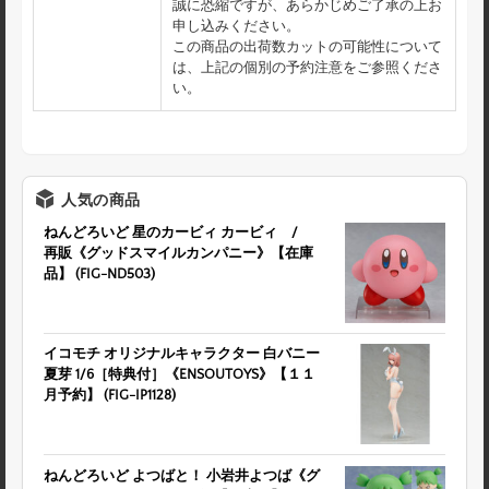
誠に恐縮ですが、あらかじめご了承の上お
申し込みください。
この商品の出荷数カットの可能性について
は、上記の個別の予約注意をご参照くださ
い。
人気の商品
ねんどろいど 星のカービィ カービィ /
再販《グッドスマイルカンパニー》【在庫
品】 (FIG-ND503)
イコモチ オリジナルキャラクター 白バニー
夏芽 1/6［特典付］《ENSOUTOYS》【１１
月予約】 (FIG-IP1128)
ねんどろいど よつばと！ 小岩井よつば《グ