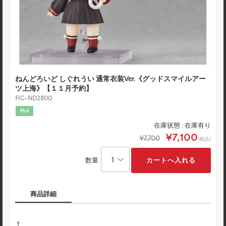
ねんどろいど しぐれうい 通常衣装Ver.《グッドスマイルアー
ツ上海》【１１月予約】
FIG-ND2800
Hot
在庫状態 : 在庫有り
¥7,100
¥7,700
(税込)
数量
商品詳細
ｆ