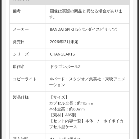
備考
画像は実際の商品と異なる場合がありま
す。
メーカー
BANDAI SPIRITS(バンダイスピリッツ)
発売日
2026年12月未定
シリーズ
CHANGEARTS
原作名
ドラゴンボールZ
コピーライト
©バード・スタジオ／集英社・東映アニメ
ーション
製品仕様
【サイズ】
カプセル全長：約110mm
本体全高：約80mm
【素材】ABS製
【セット内容一覧】本体 / ホイポイカ
プセル型ケース