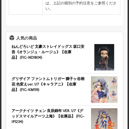
は、上記の個別の予約注意をご参照くださ
い。
人気の商品
ねんどろいど 文豪ストレイドッグス 坂口安
吾《オランジュ・ルージュ》【在庫
品】 (FIG-ND1804)
グリザイア ファントムトリガー 獅子ヶ谷桐
花 色変えver. 1/7《キャラアニ》【在庫
品】 (FIG-KM119)
アークナイツ チェン 良辰錦年 VER. 1/7《グ
ッドスマイルアーツ上海》【在庫品】 (FIG-
IP1234)