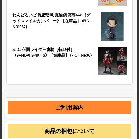
ねんどろいど 呪術廻戦 夏油傑 高専Ver.《グ
ッドスマイルカンパニー》【在庫品】 (FIG-
ND1932)
S.I.C. 仮面ライダー龍騎［特典付］
《BANDAI SPIRITS》【在庫品】 (FIG-TH536)
ご利用案内
商品の梱包について