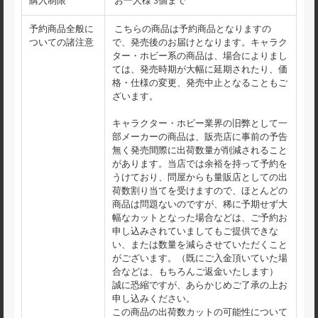
購入制限
お一人様 3個まで
予約商品全般に
こちらの商品は予約商品となりますの
ついての諸注意
で、発売後のお届けとなります。キャラク
ター・ホビー系の商品は、場合によりまし
ては、発売時期が大幅に延期されたり、価
格・仕様の変更、発売中止となることもご
ざいます。
キャラクター・ホビー業界の旧弊として一
部メーカーの商品は、販売店に事前の予告
無く発売間際に出荷数量が削減されること
があります。当店では余裕を持って予約を
うけており、問屋からも量販店としての出
荷数割り当てを受けますので、ほとんどの
商品は問題ないのですが、稀に予期せず大
幅なカットとなった場合などは、ご予約お
申し込みされていましてもご提供できな
い、または数量を減らさせていただくこと
がございます。（既にご入金頂いていた場
合などは、もちろんご返金いたします）
誠に恐縮ですが、あらかじめご了承の上お
申し込みください。
この商品の出荷数カットの可能性について