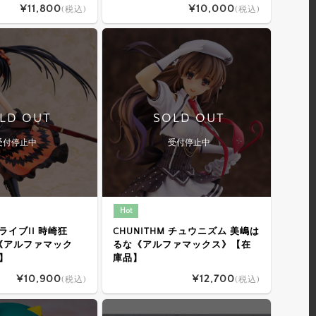
¥11,800
¥10,000
(税込)
(税込)
LD OUT
SOLD OUT
受付停止中
受付停止中
Hot
イブII 時崎狂
CHUNITHM チュウニズム 美嶋は
《アルファマック
るな《アルファマックス》【在
】
庫品】
¥10,900
¥12,700
(税込)
(税込)