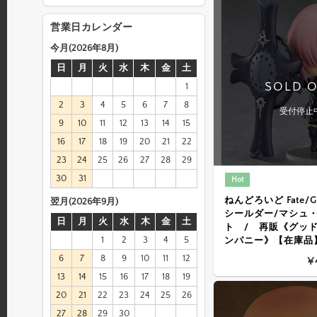
営業日カレンダー
今月(2026年8月)
日
月
火
水
木
金
土
SOLD 
1
2
3
4
5
6
7
8
受付停止
9
10
11
12
13
14
15
16
17
18
19
20
21
22
23
24
25
26
27
28
29
30
31
Hot
ねんどろいど Fate/Gr
翌月(2026年9月)
シールダー/マシュ
日
月
火
水
木
金
土
ト / 再販《グッ
1
2
3
4
5
ンパニー》【在庫品
6
7
8
9
10
11
12
¥
13
14
15
16
17
18
19
20
21
22
23
24
25
26
27
28
29
30