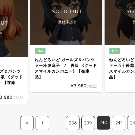
SOLD OUT
SO
OUT
受付停止中
中
Hot
Hot
ねんどろいど ガールズ＆パンツ
ねんどろいど
ァー冷泉麻子 / 再販 《グッド
ァー五十鈴華
ルズ＆パンツ
スマイルカンパニー》【在庫
スマイルカン
販 《グッド
品】
品】
》【在庫
¥3,980
(税込)
3,980
(税込)
…
240
≪
1
238
239
241
2