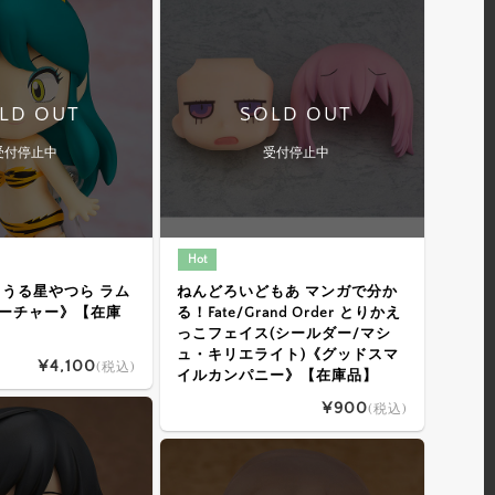
LD OUT
SOLD OUT
受付停止中
受付停止中
Hot
 うる星やつら ラム
ねんどろいどもあ マンガで分か
ーチャー》【在庫
る！Fate/Grand Order とりかえ
っこフェイス(シールダー/マシ
ュ・キリエライト)《グッドスマ
¥4,100
(税込)
イルカンパニー》【在庫品】
¥900
(税込)