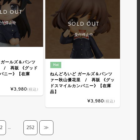
LD OUT
受付停止中
SOLD OUT
受付停止中
 ガールズ＆パンツ
Hot
 / 再販 《グッド
パニー》【在庫
ねんどろいど ガールズ＆パンツ
ァー秋山優花里 / 再販 《グッ
ドスマイルカンパニー》【在庫
¥3,980
(税込)
品】
¥3,980
(税込)
…
42
252
≫