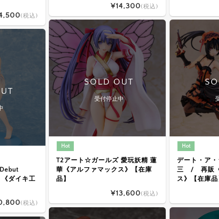
¥14,300
(税込)
4,500
(税込)
SOLD OUT
SO
OUT
受付停止中
中
Hot
Hot
T2アート☆ガールズ 愛玩妖精 蓮
デート・ア・ラ
ebut
華《アルファマックス》【在庫
三 / 再販
ion」《ダイキ工
品】
ス》【在庫品
¥13,600
(税込)
0,800
(税込)