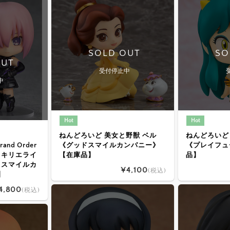
SOLD OUT
SO
OUT
受付停止中
中
Hot
Hot
ねんどろいど 美女と野獣 ベル
ねんどろいど
and Order
《グッドスマイルカンパニー》
《プレイフュ
・キリエライ
【在庫品】
品】
ドスマイルカ
¥4,100
(税込)
】
4,800
(税込)