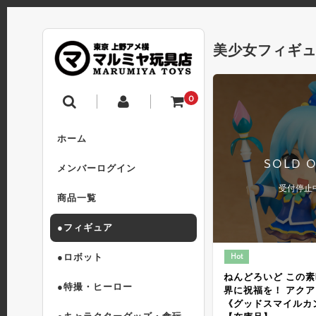
美少女フィギ
0
ホーム
SOLD 
メンバーログイン
受付停止
商品一覧
●フィギュア
Hot
●ロボット
ねんどろいど この
●特撮・ヒーロー
界に祝福を！ アクア
《グッドスマイルカ