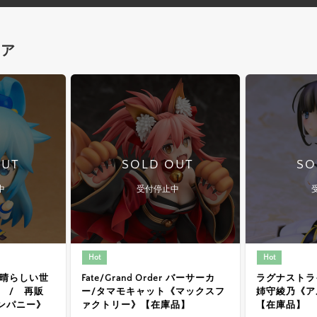
ュア
OUT
SOLD OUT
SO
中
受付停止中
Hot
Hot
素晴らしい世
Fate/Grand Order バーサーカ
ラグナストラ
 / 再販
ー/タマモキャット《マックスフ
姉守綾乃《ア
ンパニー》
ァクトリー》【在庫品】
【在庫品】