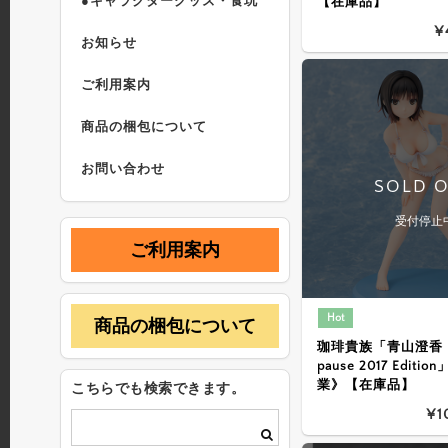
●キャラクターグッズ・食玩
【在庫品】
¥
お知らせ
ご利用案内
商品の梱包について
お問い合わせ
SOLD 
受付停止
ご利用案内
Hot
商品の梱包について
珈琲貴族「青山澄香 D
pause 2017 Edit
業》【在庫品】
こちらでも検索できます。
¥1