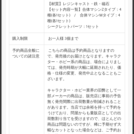
【材質】レジンキャスト・鉄・磁石
【セット内容一覧】合体マシンZタイプ：4
種(各1セット) / 合体マシンMタイプ：4
種(各1セット)
シークレットパーツ：1セット
購入制限
お一人様 3個まで
予約商品全般に
こちらの商品は予約商品となりますの
ついての諸注意
で、発売後のお届けとなります。キャラク
ター・ホビー系の商品は、場合によりまし
ては、発売時期が大幅に延期されたり、価
格・仕様の変更、発売中止となることもご
ざいます。
キャラクター・ホビー業界の旧弊として一
部メーカーの商品は、販売店に事前の予告
無く発売間際に出荷数量が削減されること
があります。当店では余裕を持って予約を
うけており、問屋からも量販店としての出
荷数割り当てを受けますので、ほとんどの
商品は問題ないのですが、稀に予期せず大
幅なカットとなった場合などは、ご予約お