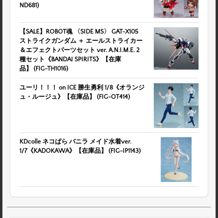
ND681)
【SALE】ROBOT魂 〈SIDE MS〉 GAT-X105
ストライクガンダム ＋ エールストライカー
＆エフェクトパーツセット ver. A.N.I.M.E. 2
種セット《BANDAI SPIRITS》【在庫
品】 (FIG-TH1016)
ユーリ！！！ on ICE 勝生勇利 1/8《オランジ
ュ・ルージュ》【在庫品】 (FIG-OT414)
KDcolle ネコぱら バニラ メイド水着ver.
1/7《KADOKAWA》【在庫品】 (FIG-IP1143)