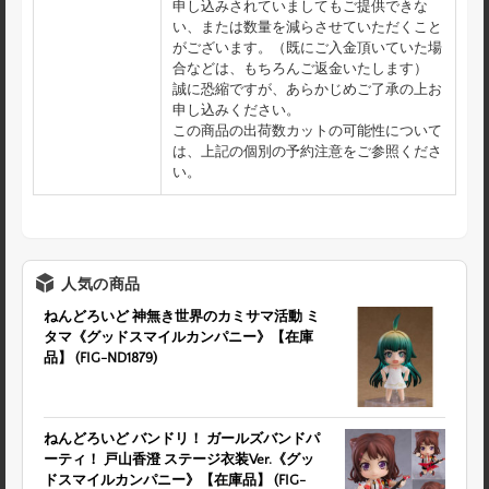
申し込みされていましてもご提供できな
い、または数量を減らさせていただくこと
がございます。（既にご入金頂いていた場
合などは、もちろんご返金いたします）
誠に恐縮ですが、あらかじめご了承の上お
申し込みください。
この商品の出荷数カットの可能性について
は、上記の個別の予約注意をご参照くださ
い。
人気の商品
ねんどろいど 神無き世界のカミサマ活動 ミ
タマ《グッドスマイルカンパニー》【在庫
品】 (FIG-ND1879)
ねんどろいど バンドリ！ ガールズバンドパ
ーティ！ 戸山香澄 ステージ衣装Ver.《グッ
ドスマイルカンパニー》【在庫品】 (FIG-