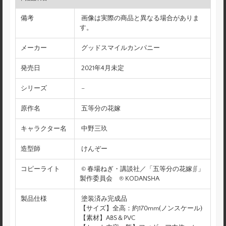
備考
画像は実際の商品と異なる場合がありま
す。
メーカー
グッドスマイルカンパニー
発売日
2021年4月未定
シリーズ
–
原作名
五等分の花嫁
キャラクター名
中野三玖
造型師
けんぞー
コピーライト
© 春場ねぎ・講談社／「五等分の花嫁∬」
製作委員会 ® KODANSHA
製品仕様
塗装済み完成品
【サイズ】全高：約170mm(ノンスケール)
【素材】ABS＆PVC