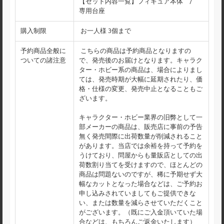
【セット内容一覧】フィギュア本体 /
専用台座
購入制限
お一人様 3個まで
予約商品全般に
こちらの商品は予約商品となりますの
ついての諸注意
で、発売後のお届けとなります。キャラク
ター・ホビー系の商品は、場合によりまし
ては、発売時期が大幅に延期されたり、価
格・仕様の変更、発売中止となることもご
ざいます。
キャラクター・ホビー業界の旧弊として一
部メーカーの商品は、販売店に事前の予告
無く発売間際に出荷数量が削減されること
があります。当店では余裕を持って予約を
うけており、問屋からも量販店としての出
荷数割り当てを受けますので、ほとんどの
商品は問題ないのですが、稀に予期せず大
幅なカットとなった場合などは、ご予約お
申し込みされていましてもご提供できな
い、または数量を減らさせていただくこと
がございます。（既にご入金頂いていた場
合などは、もちろんご返金いたします）