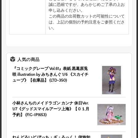
誠に恐縮ですが、あらかじめご了承の上お
申し込みください。
この商品の出荷数カットの可能性について
は、上記の個別の予約注意をご参照くださ
い。
人気の商品
『コミックグレープ Vol.61』表紙 黒葛原兎
咲 illustration by みちきんぐ 1/6 《スカイチ
ューブ》【在庫品】 (LTD-350)
小林さんちのメイドラゴン カンナ 休日Ver.
1/7《グッドスマイルアーツ上海》【０１月
予約】 (FIG-IP1653)
ねんどろいど ぼっち・ざ・ろっく！ 伊地知