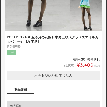
POP UP PARADE 五等分の花嫁∬ 中野三玖《グッドスマイルカ
ンパニー》【在庫品】
FIG-IP783
Hot
在庫状態 : 売り切れ
¥3,400
¥3,900
(税込)
只今お取扱い出来ません
商品詳細
商品詳細