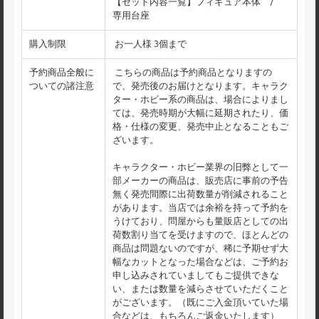
【セット内容一覧】フィギュア本体 /
専用台座
購入制限
お一人様 3個まで
予約商品全般に
こちらの商品は予約商品となりますの
ついての諸注意
で、発売後のお届けとなります。キャラク
ター・ホビー系の商品は、場合によりまし
ては、発売時期が大幅に延期されたり、価
格・仕様の変更、発売中止となることもご
ざいます。
キャラクター・ホビー業界の旧弊として一
部メーカーの商品は、販売店に事前の予告
無く発売間際に出荷数量が削減されること
があります。当店では余裕を持って予約を
うけており、問屋からも量販店としての出
荷数割り当てを受けますので、ほとんどの
商品は問題ないのですが、稀に予期せず大
幅なカットとなった場合などは、ご予約お
申し込みされていましてもご提供できな
い、または数量を減らさせていただくこと
がございます。（既にご入金頂いていた場
合などは、もちろんご返金いたします）