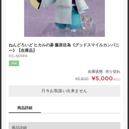
ねんどろいど ヒカルの碁 藤原佐為《グッドスマイルカンパニ
ー》【在庫品】
FIG-ND1414
Hot
在庫状態 : 売り切れ
¥5,000
¥5,800
(税込)
只今お取扱い出来ません
商品詳細
商品詳細