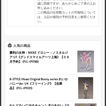
誠に恐縮ですが、あらかじめご了承の上お
申し込みください。
この商品の出荷数カットの可能性について
は、上記の個別の予約注意をご参照くださ
い。
人気の商品
勝利の女神：NIKKE ドロシー：ノスタルジ
ア 1/7《グッドスマイルアーツ上海》【０９
月予約】 (FIG-IP1788)
B-STYLE Hisasi Original Bunny series れいか
バニーVer. 1/4《フリーイング》【在庫
品】 (FIG-IP1031)
ねんどろいど ゆるキャン△ 犬山あおい《マ