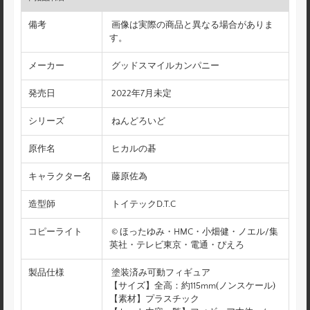
備考
画像は実際の商品と異なる場合がありま
す。
メーカー
グッドスマイルカンパニー
発売日
2022年7月未定
シリーズ
ねんどろいど
原作名
ヒカルの碁
キャラクター名
藤原佐為
造型師
トイテックD.T.C
コピーライト
© ほったゆみ・HMC・小畑健・ノエル/集
英社・テレビ東京・電通・ぴえろ
製品仕様
塗装済み可動フィギュア
【サイズ】全高：約115mm(ノンスケール)
【素材】プラスチック