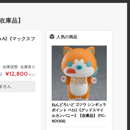
》【在庫品】
人気の商品
r1.1a A2《マックスフ
在庫状態 : 在庫有り
¥12,800
0
(税込)
ません
ねんどろいど ゴジラ シンギュラ
ポイント ペロ2《グッドスマイ
ルカンパニー》【在庫品】 (FIG-
ND1356)