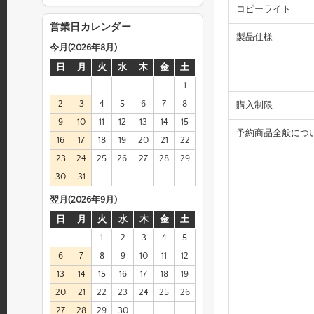
コピーライト
営業日カレンダー
製品仕様
今月(2026年8月)
日
月
火
水
木
金
土
1
2
3
4
5
6
7
8
購入制限
9
10
11
12
13
14
15
予約商品全般につ
16
17
18
19
20
21
22
23
24
25
26
27
28
29
30
31
翌月(2026年9月)
日
月
火
水
木
金
土
1
2
3
4
5
6
7
8
9
10
11
12
13
14
15
16
17
18
19
20
21
22
23
24
25
26
27
28
29
30