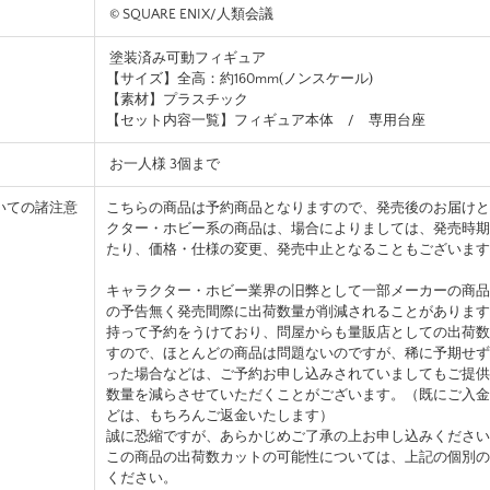
© SQUARE ENIX/人類会議
塗装済み可動フィギュア
【サイズ】全高：約160mm(ノンスケール)
【素材】プラスチック
【セット内容一覧】フィギュア本体 / 専用台座
お一人様 3個まで
いての諸注意
こちらの商品は予約商品となりますので、発売後のお届けと
クター・ホビー系の商品は、場合によりましては、発売時期
たり、価格・仕様の変更、発売中止となることもございます
キャラクター・ホビー業界の旧弊として一部メーカーの商品
の予告無く発売間際に出荷数量が削減されることがあります
持って予約をうけており、問屋からも量販店としての出荷数
すので、ほとんどの商品は問題ないのですが、稀に予期せず
った場合などは、ご予約お申し込みされていましてもご提供
数量を減らさせていただくことがございます。（既にご入金
どは、もちろんご返金いたします）
誠に恐縮ですが、あらかじめご了承の上お申し込みください
この商品の出荷数カットの可能性については、上記の個別の
ください。