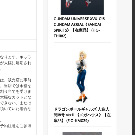
GUNDAM UNIVERSE XVX-016
GUNDAM AERIAL《BANDAI
SPIRITS》【在庫品】 (FIG-
TH1182)
なります。キャラ
が大幅に延期され
。
は、販売店に事前
。当店では余裕を
割り当てを受けま
大幅なカットとな
できない、または
頂いていた場合な
ドラゴンボールギャルズ 人造人
間18号 Ver.II 《メガハウス》【在
。
庫品】 (FIG-KM029)
予約注意をご参照